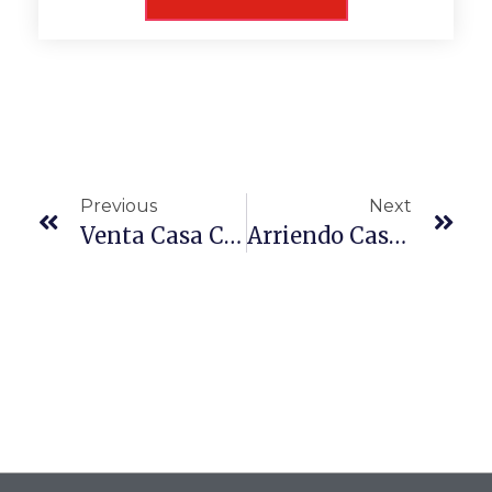
Previous
Next
Venta Casa Conchalí 3D+1B + 2 Estacionamientos
Arriendo Casa 3D 2B 1 Estac. Av. Perú Recoleta