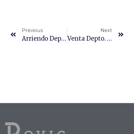
Previous
Next
Arriendo Depto. 3D 1B 1Estac. Los Cancilleres Maipú
Venta Depto. 3D 2B 1 Estac. Calle Altamirano Valparaíso